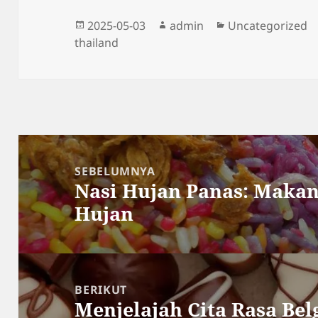
Diposkan
Penulis
Kategori
2025-05-03
admin
Uncategorized
pada
thailand
Navigasi
pos
SEBELUMNYA
Nasi Hujan Panas: Makan
Pos
Hujan
sebelumnya:
BERIKUT
Menjelajah Cita Rasa Bel
Pos