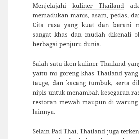
Menjelajahi
kuliner Thailand
ada
memadukan manis, asam, pedas, dan
Cita rasa yang kuat dan berani 
sangat khas dan mudah dikenali ol
berbagai penjuru dunia.
Salah satu ikon kuliner Thailand yan
yaitu mi goreng khas Thailand yang 
tauge, dan kacang tumbuk, serta di
nipis untuk menambah kesegaran rasa
restoran mewah maupun di warung k
lainnya.
Selain Pad Thai, Thailand juga terk