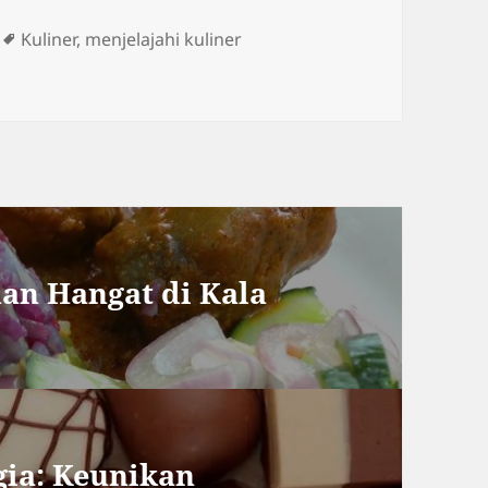
Tag
Kuliner
,
menjelajahi kuliner
an Hangat di Kala
gia: Keunikan