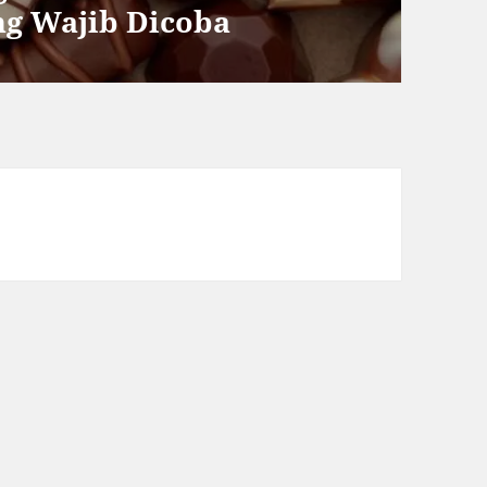
ng Wajib Dicoba