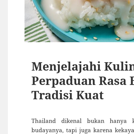
Menjelajahi Kuli
Perpaduan Rasa E
Tradisi Kuat
Thailand dikenal bukan hanya 
budayanya, tapi juga karena kekay