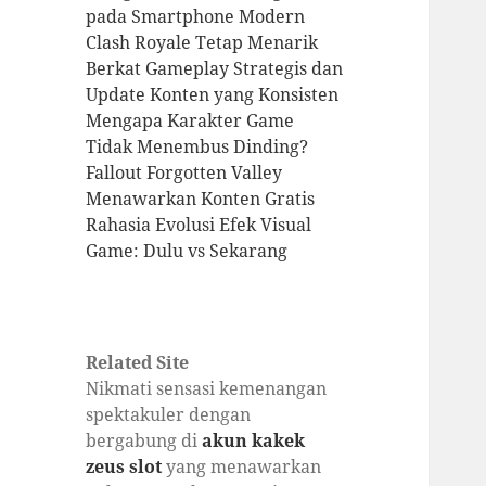
pada Smartphone Modern
Clash Royale Tetap Menarik
Berkat Gameplay Strategis dan
Update Konten yang Konsisten
Mengapa Karakter Game
Tidak Menembus Dinding?
Fallout Forgotten Valley
Menawarkan Konten Gratis
Rahasia Evolusi Efek Visual
Game: Dulu vs Sekarang
Related Site
Nikmati sensasi kemenangan
spektakuler dengan
bergabung di
akun kakek
zeus slot
yang menawarkan