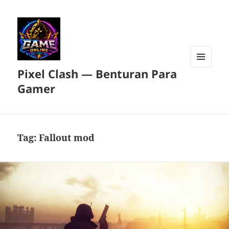
Pixel Clash — Benturan Para
MENU
DAN
Gamer
WIDGET
Tag:
Fallout mod