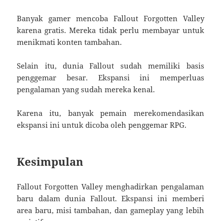
Banyak gamer mencoba Fallout Forgotten Valley
karena gratis. Mereka tidak perlu membayar untuk
menikmati konten tambahan.
Selain itu, dunia Fallout sudah memiliki basis
penggemar besar. Ekspansi ini memperluas
pengalaman yang sudah mereka kenal.
Karena itu, banyak pemain merekomendasikan
ekspansi ini untuk dicoba oleh penggemar RPG.
Kesimpulan
Fallout Forgotten Valley menghadirkan pengalaman
baru dalam dunia Fallout. Ekspansi ini memberi
area baru, misi tambahan, dan gameplay yang lebih