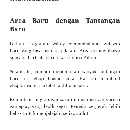
Area Baru dengan Tantangan
Baru
Fallout Forgotten Valley menambahkan wilayah
baru yang bisa pemain jelajahi. Area ini membawa
suasana berbeda dari lokasi utama Fallout.
Selain itu, pemain menemukan banyak tantangan
baru di setiap bagian peta. Hal ini membuat
eksplorasi terasa lebih aktif dan seru.
Kemudian, lingkungan baru ini memberikan variasi
gameplay yang lebih segar. Pemain bergerak lebih
bebas untuk menjelajahi setiap sudut.