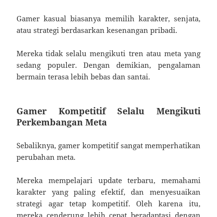
Gamer kasual biasanya memilih karakter, senjata,
atau strategi berdasarkan kesenangan pribadi.
Mereka tidak selalu mengikuti tren atau meta yang
sedang populer. Dengan demikian, pengalaman
bermain terasa lebih bebas dan santai.
Gamer Kompetitif Selalu Mengikuti
Perkembangan Meta
Sebaliknya, gamer kompetitif sangat memperhatikan
perubahan meta.
Mereka mempelajari update terbaru, memahami
karakter yang paling efektif, dan menyesuaikan
strategi agar tetap kompetitif. Oleh karena itu,
mereka cenderung lebih cepat beradaptasi dengan