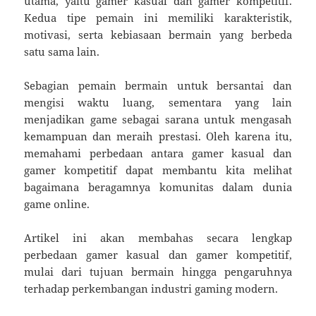
utama, yaitu gamer kasual dan gamer kompetitif.
Kedua tipe pemain ini memiliki karakteristik,
motivasi, serta kebiasaan bermain yang berbeda
satu sama lain.
Sebagian pemain bermain untuk bersantai dan
mengisi waktu luang, sementara yang lain
menjadikan game sebagai sarana untuk mengasah
kemampuan dan meraih prestasi. Oleh karena itu,
memahami perbedaan antara gamer kasual dan
gamer kompetitif dapat membantu kita melihat
bagaimana beragamnya komunitas dalam dunia
game online.
Artikel ini akan membahas secara lengkap
perbedaan gamer kasual dan gamer kompetitif,
mulai dari tujuan bermain hingga pengaruhnya
terhadap perkembangan industri gaming modern.