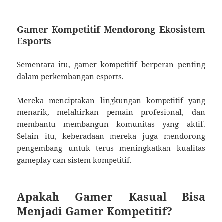
Gamer Kompetitif Mendorong Ekosistem
Esports
Sementara itu, gamer kompetitif berperan penting
dalam perkembangan esports.
Mereka menciptakan lingkungan kompetitif yang
menarik, melahirkan pemain profesional, dan
membantu membangun komunitas yang aktif.
Selain itu, keberadaan mereka juga mendorong
pengembang untuk terus meningkatkan kualitas
gameplay dan sistem kompetitif.
Apakah Gamer Kasual Bisa
Menjadi Gamer Kompetitif?