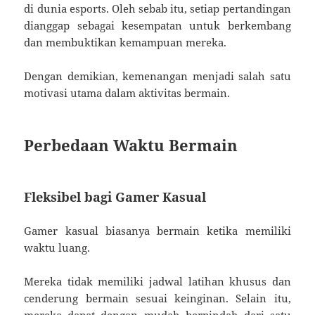
di dunia esports. Oleh sebab itu, setiap pertandingan
dianggap sebagai kesempatan untuk berkembang
dan membuktikan kemampuan mereka.
Dengan demikian, kemenangan menjadi salah satu
motivasi utama dalam aktivitas bermain.
Perbedaan Waktu Bermain
Fleksibel bagi Gamer Kasual
Gamer kasual biasanya bermain ketika memiliki
waktu luang.
Mereka tidak memiliki jadwal latihan khusus dan
cenderung bermain sesuai keinginan. Selain itu,
mereka dapat dengan mudah berpindah dari satu