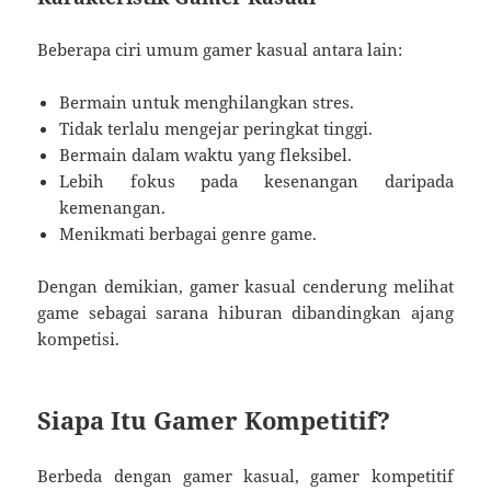
Beberapa ciri umum gamer kasual antara lain:
Bermain untuk menghilangkan stres.
Tidak terlalu mengejar peringkat tinggi.
Bermain dalam waktu yang fleksibel.
Lebih fokus pada kesenangan daripada
kemenangan.
Menikmati berbagai genre game.
Dengan demikian, gamer kasual cenderung melihat
game sebagai sarana hiburan dibandingkan ajang
kompetisi.
Siapa Itu Gamer Kompetitif?
Berbeda dengan gamer kasual, gamer kompetitif