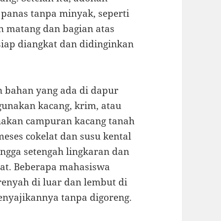
n panas tanpa minyak, seperti
h matang dan bagian atas
siap diangkat dan didinginkan
an bahan yang ada di dapur
ggunakan kacang, krim, atau
unakan campuran kacang tanah
meses cokelat dan susu kental
 hingga setengah lingkaran dan
pat. Beberapa mahasiswa
enyah di luar dan lembut di
enyajikannya tanpa digoreng.