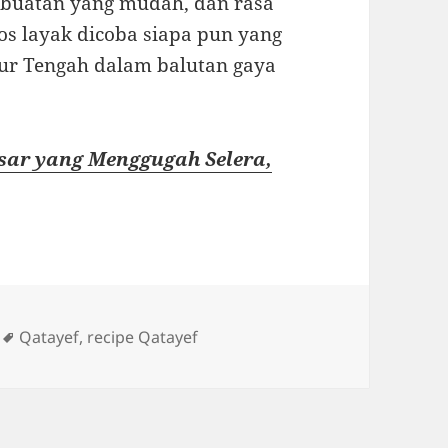
buatan yang mudah, dan rasa
kos layak dicoba siapa pun yang
mur Tengah dalam balutan gaya
ar yang Menggugah Selera,
Tag
Qatayef
,
recipe Qatayef