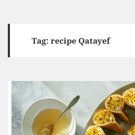
Tag:
recipe Qatayef