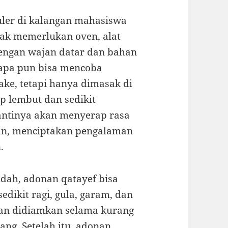
puler di kalangan mahasiswa
k memerlukan oven, alat
engan wajan datar dan bahan
siapa pun bisa mencoba
ke, tetapi hanya dimasak di
ap lembut dan sedikit
nantinya akan menyerap rasa
kan, menciptakan pengalaman
.
dah, adonan qatayef bisa
edikit ragi, gula, garam, dan
dan didiamkan selama kurang
ng. Setelah itu, adonan