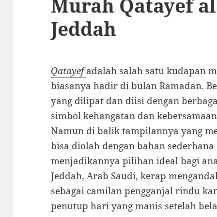
Murah Qatayef a
Jeddah
Qatayef
adalah salah satu kudapan m
biasanya hadir di bulan Ramadan. Be
yang dilipat dan diisi dengan berbag
simbol kehangatan dan kebersamaan
Namun di balik tampilannya yang me
bisa diolah dengan bahan sederhana
menjadikannya pilihan ideal bagi an
Jeddah, Arab Saudi, kerap mengandal
sebagai camilan pengganjal rindu k
penutup hari yang manis setelah bela