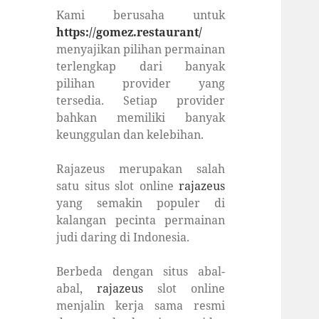
Kami berusaha untuk
https://gomez.restaurant/
menyajikan pilihan permainan
terlengkap dari banyak
pilihan provider yang
tersedia. Setiap provider
bahkan memiliki banyak
keunggulan dan kelebihan.
Rajazeus merupakan salah
satu situs slot online
rajazeus
yang semakin populer di
kalangan pecinta permainan
judi daring di Indonesia.
Berbeda dengan situs abal-
abal,
rajazeus
slot online
menjalin kerja sama resmi