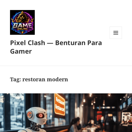
Pixel Clash — Benturan Para
MENU
DAN
Gamer
WIDGET
Tag:
restoran modern