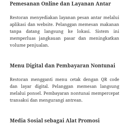
Pemesanan Online dan Layanan Antar
Restoran menyediakan layanan pesan antar melalui
aplikasi dan website. Pelanggan memesan makanan
tanpa datang langsung ke lokasi. Sistem ini
memperluas jangkauan pasar dan meningkatkan
volume penjualan.
Menu Digital dan Pembayaran Nontunai
Restoran mengganti menu cetak dengan QR code
dan layar digital. Pelanggan memesan langsung
melalui ponsel. Pembayaran nontunai mempercepat
transaksi dan mengurangi antrean.
Media Sosial sebagai Alat Promosi