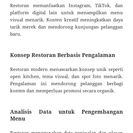
Restoran memanfaatkan Instagram, TikTok, dan
platform digital lain untuk menampilkan menu
visual menarik. Konten kreatif meningkatkan daya
tarik merek dan mendorong kunjungan pelanggan
baru.
Konsep Restoran Berbasis Pengalaman
Restoran modern menawarkan konsep unik seperti
open kitchen, tema visual, dan spot foto menarik.
Pengalaman ini mendorong pelanggan berbagi
konten dan memperluas promosi secara organik.
Analisis Data untuk Pengembangan
Menu
Restoran menggunakan data penjualan dan ulasan