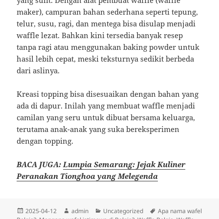
maker), campuran bahan sederhana seperti tepung,
telur, susu, ragi, dan mentega bisa disulap menjadi
waffle lezat. Bahkan kini tersedia banyak resep
tanpa ragi atau menggunakan baking powder untuk
hasil lebih cepat, meski teksturnya sedikit berbeda
dari aslinya.
Kreasi topping bisa disesuaikan dengan bahan yang
ada di dapur. Inilah yang membuat waffle menjadi
camilan yang seru untuk dibuat bersama keluarga,
terutama anak-anak yang suka bereksperimen
dengan topping.
BACA JUGA:
Lumpia Semarang: Jejak Kuliner
Peranakan Tionghoa yang Melegenda
Diposkan
Penulis
Kategori
Tag
2025-04-12
admin
Uncategorized
Apa nama wafel